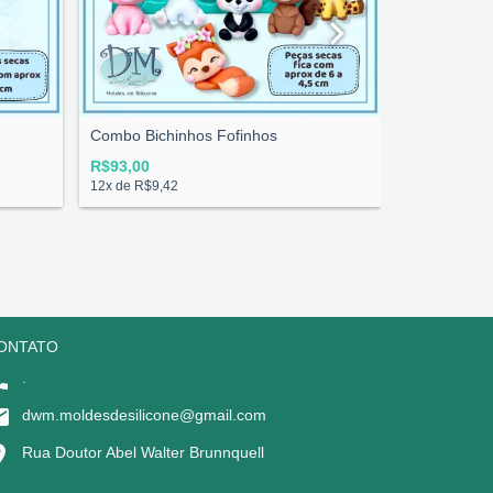
Combo Bichinhos Fofinhos
COMBO Mold
Encantado
R$93,00
R$85,00
12
x de
R$9,42
12
x de
R$8,6
ONTATO
.
dwm.moldesdesilicone@gmail.com
Rua Doutor Abel Walter Brunnquell