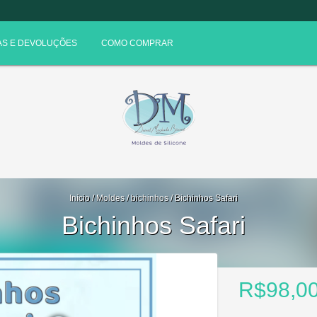
S E DEVOLUÇÕES
COMO COMPRAR
Início
/
Moldes
/
bichinhos
/
Bichinhos Safari
Bichinhos Safari
R$98,0