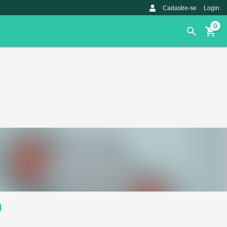
Cadastre-se
Login
0
0