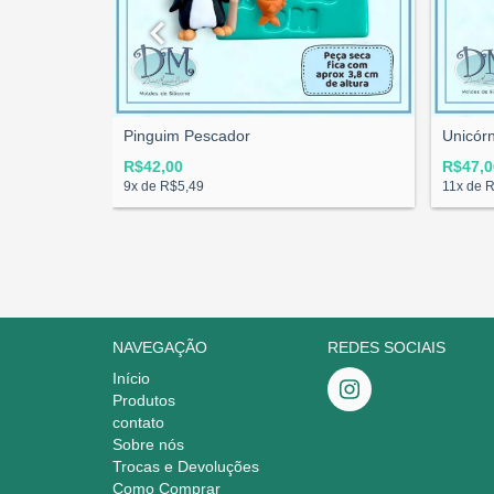
Pinguim Pescador
Unicórn
R$42,00
R$47,0
9
x de
R$5,49
11
x de
R
NAVEGAÇÃO
REDES SOCIAIS
Início
Produtos
contato
Sobre nós
Trocas e Devoluções
Como Comprar