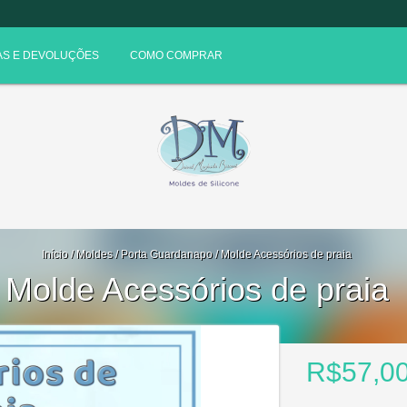
S E DEVOLUÇÕES
COMO COMPRAR
Início
/
Moldes
/
Porta Guardanapo
/
Molde Acessórios de praia
Molde Acessórios de praia
R$57,0