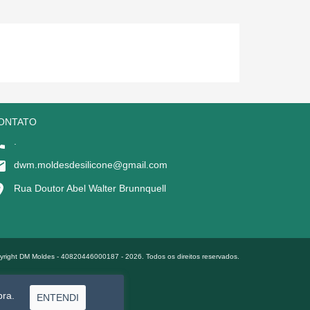
ONTATO
.
dwm.moldesdesilicone@gmail.com
Rua Doutor Abel Walter Brunnquell
yright DM Moldes - 40820446000187 - 2026. Todos os direitos reservados.
pra.
ENTENDI