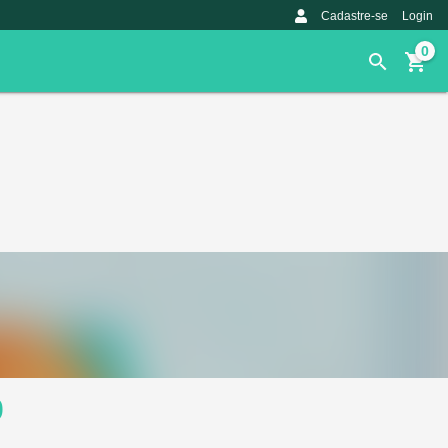
Cadastre-se
Login
0
0