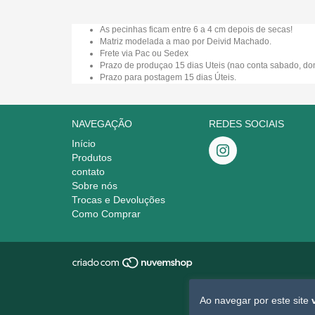
As pecinhas ficam entre 6 a 4 cm depois de secas!
Matriz modelada a mao por Deivid Machado.
Frete via Pac ou Sedex
Prazo de produçao 15 dias Uteis (nao conta sabado, dom
Prazo para postagem 15 dias Úteis.
NAVEGAÇÃO
REDES SOCIAIS
Início
Produtos
contato
Sobre nós
Trocas e Devoluções
Como Comprar
Ao navegar por este site