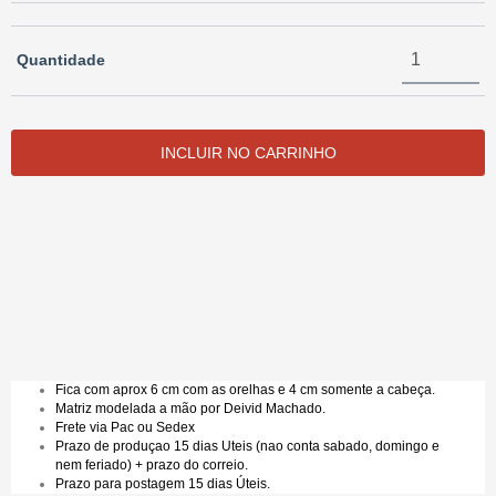
Quantidade
Entregas para o CEP:
ALTERAR CEP
CALCULAR
NÃO SEI MEU CEP
Fica com aprox 6 cm com as orelhas e 4 cm somente a cabeça.
Matriz modelada a mão por Deivid Machado.
Frete via Pac ou Sedex
Prazo de produçao 15 dias Uteis (nao conta sabado, domingo e
nem feriado) + prazo do correio.
Prazo para postagem 15 dias Úteis.